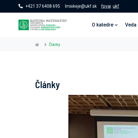
+421 37 6408 695
lmiskeje@ukf.sk
fpvai
ukf
O katedre
Veda
Články
Články