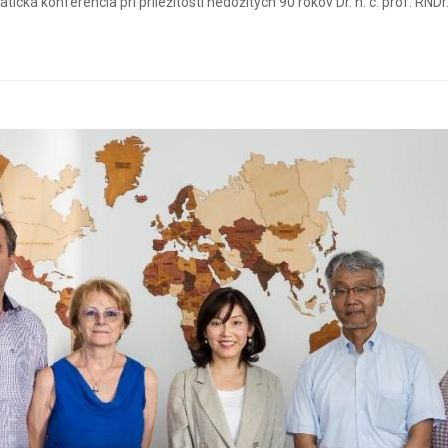
ká konferencia pri príležitosti nedožitých 90 rokov Dr. h. c. prof. RNDr. 