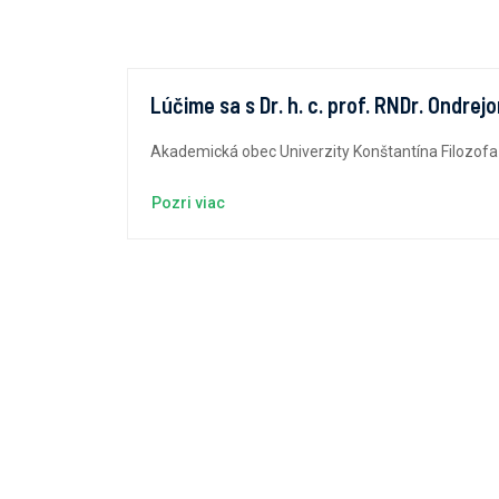
Lúčime sa s Dr. h. c. prof. RNDr. Ondre
Akademická obec Univerzity Konštantína Filozofa v
Pozri viac