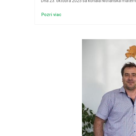
Dňa 23. októbra 2025 sa konala Nitrianska matematic
Pozri viac