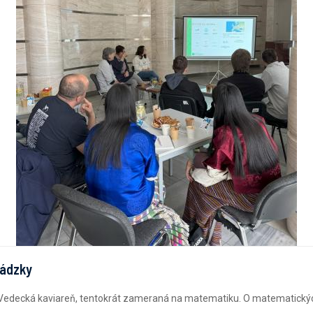
hádzky
ma Vedecká kaviareň, tentokrát zameraná na matematiku. O matematickýc