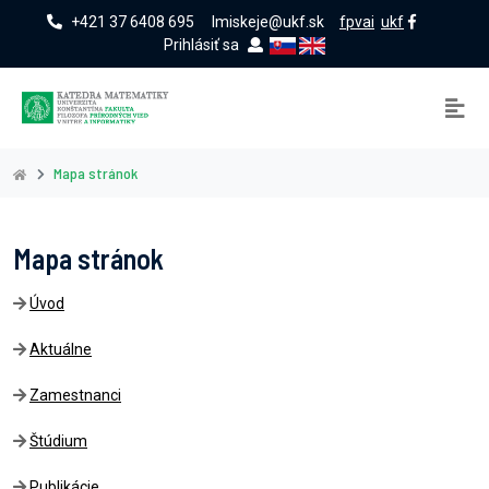
+421 37 6408 695
lmiskeje@ukf.sk
fpvai
ukf
Prihlásiť sa
Mapa stránok
Mapa stránok
Úvod
Aktuálne
Zamestnanci
Štúdium
Publikácie