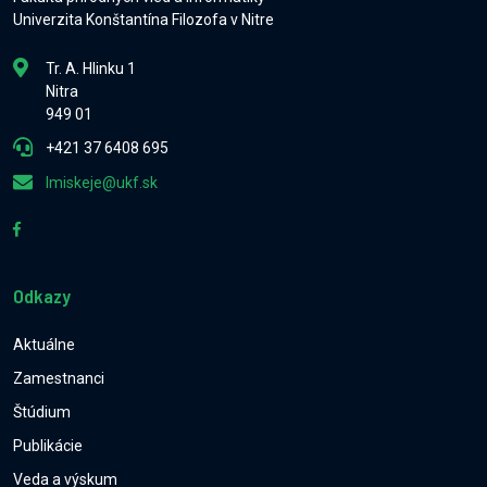
Univerzita Konštantína Filozofa v Nitre
Tr. A. Hlinku 1
Nitra
949 01
+421 37 6408 695
lmiskeje@ukf.sk
Odkazy
Aktuálne
Zamestnanci
Štúdium
Publikácie
Veda a výskum