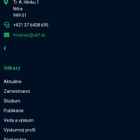
Tr. A. Hlinku 1
Nitra
949 01
+421 37 6408 695
lmiskeje@ukf.sk
Odkazy
Aktuálne
Zamestnanci
Štúdium
Publikácie
Veda a výskum
Výskumný profil
Spolupráca