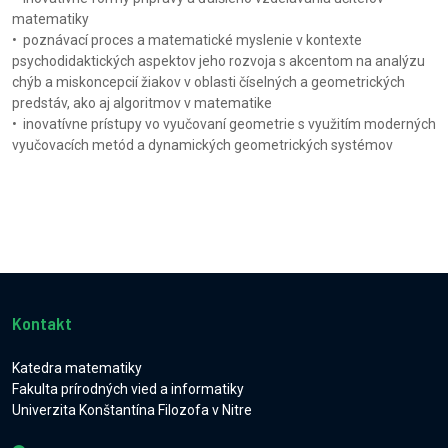
matematiky
• poznávací proces a matematické myslenie v kontexte
psychodidaktických aspektov jeho rozvoja s akcentom na analýzu
chýb a miskoncepcií žiakov v oblasti číselných a geometrických
predstáv, ako aj algoritmov v matematike
• inovatívne prístupy vo vyučovaní geometrie s využitím moderných
vyučovacích metód a dynamických geometrických systémov
Kontakt
Katedra matematiky
Fakulta prírodných vied a informatiky
Univerzita Konštantína Filozofa v Nitre