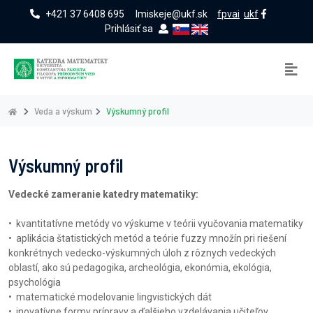
+421 37 6408 695
lmiskeje@ukf.sk
fpvai
ukf
Prihlásiť sa
Veda a výskum
Výskumný profil
Výskumný profil
Vedecké zameranie katedry matematiky:
• kvantitatívne metódy vo výskume v teórii vyučovania matematiky
• aplikácia štatistických metód a teórie fuzzy množín pri riešení
konkrétnych vedecko-výskumných úloh z rôznych vedeckých
oblastí, ako sú pedagogika, archeológia, ekonómia, ekológia,
psychológia
• matematické modelovanie lingvistických dát
• inovatívne formy prípravy a ďalšieho vzdelávania učiteľov