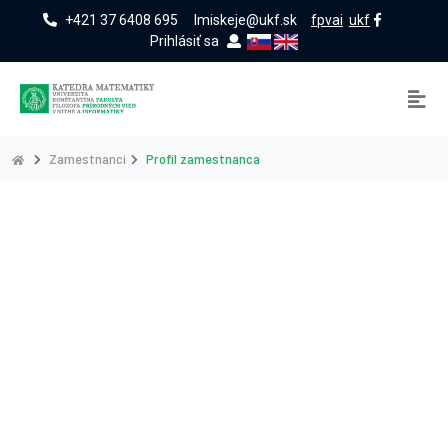
+421 37 6408 695
lmiskeje@ukf.sk
fpvai
ukf
Prihlásiť sa
Zamestnanci
Profil zamestnanca