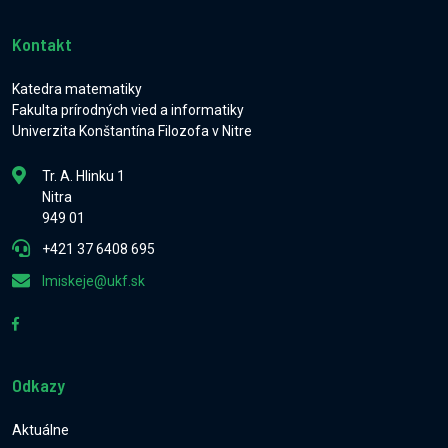
Kontakt
Katedra matematiky
Fakulta prírodných vied a informatiky
Univerzita Konštantína Filozofa v Nitre
Tr. A. Hlinku 1
Nitra
949 01
+421 37 6408 695
lmiskeje@ukf.sk
Odkazy
Aktuálne