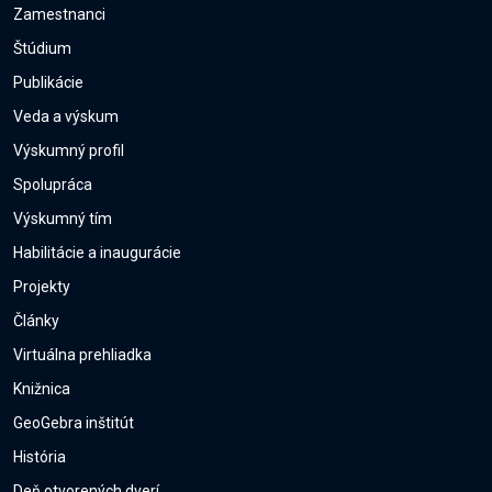
Zamestnanci
Štúdium
Publikácie
Veda a výskum
Výskumný profil
Spolupráca
Výskumný tím
Habilitácie a inaugurácie
Projekty
Články
Virtuálna prehliadka
Knižnica
GeoGebra inštitút
História
Deň otvorených dverí