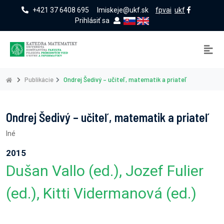
+421 37 6408 695
lmiskeje@ukf.sk
fpvai
ukf
Prihlásiť sa
Publikácie
Ondrej Šedivý – učiteľ, matematik a priateľ
Ondrej Šedivý – učiteľ, matematik a priateľ
Iné
2015
Dušan Vallo (ed.), Jozef Fulier
(ed.), Kitti Vidermanová (ed.)