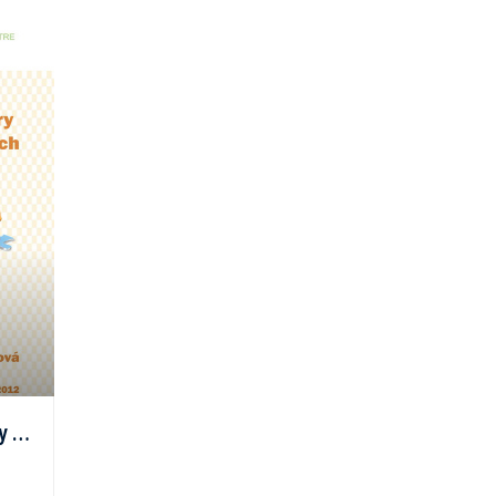
Niektoré kľúčové názory na rozvoj matematických predstáv