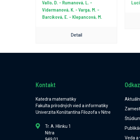
Vallo, D. - Rumanová, L. -
Luci
Vidermanová, K. - Varga, M. -
Barcíková, E. - Klepancová, M.
Detail
Kontakt
Odkaz
Katedra matematiky
Aktuál
Fakulta prírodných vied a informatiky
Zamest
Univerzita Konštantína Filozofa v Nitre
Štúdiu
Tr. A. Hlinku 1
Publiká
Nitra
Veda a
949 01