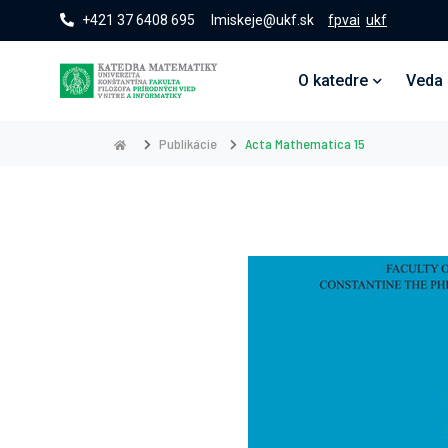
+421 37 6408 695
lmiskeje@ukf.sk
fpvai
ukf
O katedre
Veda
Publikácie
Acta Mathematica 15