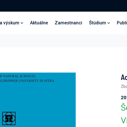
 a výskum
Aktuálne
Zamestnanci
Štúdium
Publ
Ac
Zbo
20
Š
V