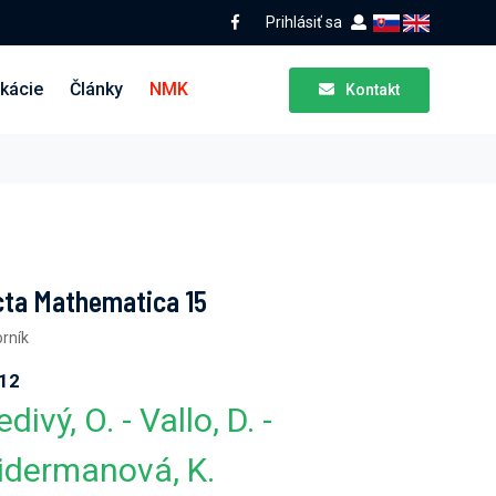
Prihlásiť sa
ikácie
Články
NMK
Kontakt
ta Mathematica 15
rník
12
edivý, O. - Vallo, D. -
idermanová, K.