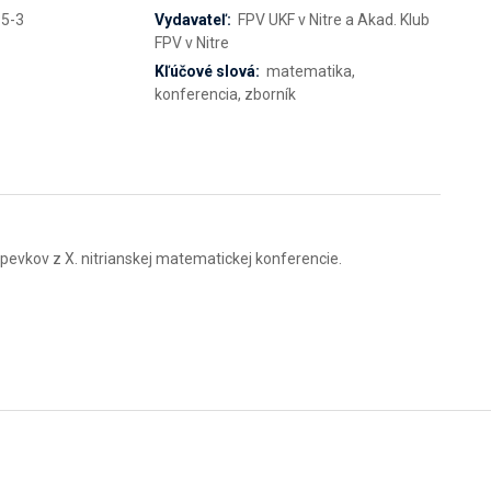
5-3
Vydavateľ:
FPV UKF v Nitre a Akad. Klub
FPV v Nitre
Kľúčové slová:
matematika,
konferencia, zborník
pevkov z X. nitrianskej matematickej konferencie.