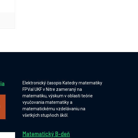
ia
Elektronický časopis Katedry matematiky
FPVaI UKF v Nitre zameraný na
matematiku, výskum v oblasti teórie
vyučovania matematiky a
matematickému vzdelávaniu na
všetkých stupňoch škôl.
Matematický B-deň