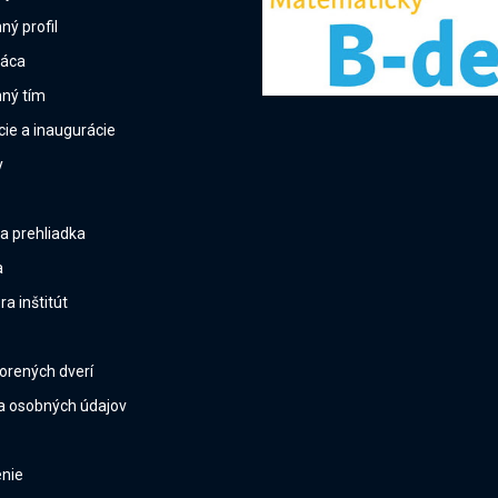
ý profil
ráca
ný tím
cie a inaugurácie
y
na prehliadka
a
a inštitút
orených dverí
a osobných údajov
enie