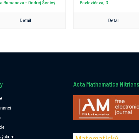
a Rumanová - Ondrej Šedivý
Pavlovičová, G.
Detail
Detail
y
Acta Mathematica Nitriens
ne
nanci
m
cie
 výskum