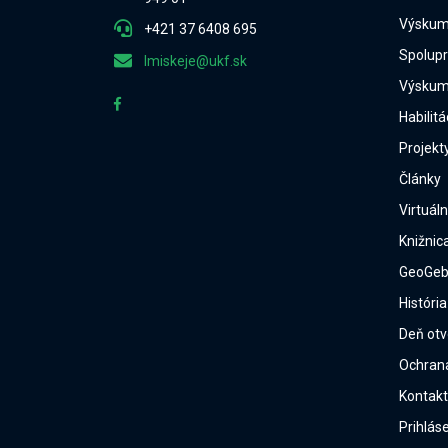
Výskumn
+421 37 6408 695
Spolup
lmiskeje@ukf.sk
Výskum
Habilitá
Projekt
Články
Virtuál
Knižnic
GeoGebr
História
Deň otv
Ochran
Kontakt
Prihlás